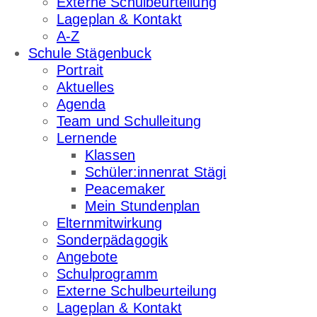
Externe Schulbeurteilung
Lageplan & Kontakt
A-Z
Schule Stägenbuck
Portrait
Aktuelles
Agenda
Team und Schulleitung
Lernende
Klassen
Schüler:innenrat Stägi
Peacemaker
Mein Stundenplan
Elternmitwirkung
Sonderpädagogik
Angebote
Schulprogramm
Externe Schulbeurteilung
Lageplan & Kontakt