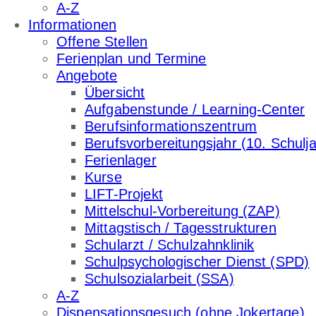
A-Z
Informationen
Offene Stellen
Ferienplan und Termine
Angebote
Übersicht
Aufgabenstunde / Learning-Center
Berufsinformationszentrum
Berufsvorbereitungsjahr (10. Schulja
Ferienlager
Kurse
LIFT-Projekt
Mittelschul-Vorbereitung (ZAP)
Mittagstisch / Tagesstrukturen
Schularzt / Schulzahnklinik
Schulpsychologischer Dienst (SPD)
Schulsozialarbeit (SSA)
A-Z
Dispensationsgesuch (ohne Jokertage)