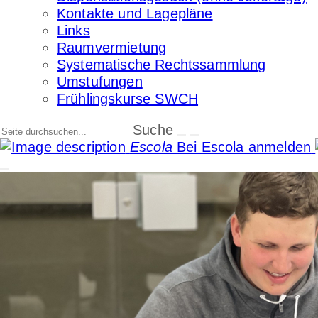
Kontakte und Lagepläne
Links
Raumvermietung
Systematische Rechtssammlung
Umstufungen
Frühlingskurse SWCH
Suche
Escola
Bei Escola anmelden