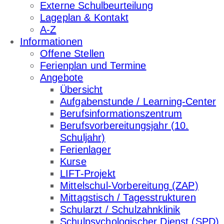
Externe Schulbeurteilung
Lageplan & Kontakt
A-Z
Informationen
Offene Stellen
Ferienplan und Termine
Angebote
Übersicht
Aufgabenstunde / Learning-Center
Berufsinformationszentrum
Berufsvorbereitungsjahr (10.
Schuljahr)
Ferienlager
Kurse
LIFT-Projekt
Mittelschul-Vorbereitung (ZAP)
Mittagstisch / Tagesstrukturen
Schularzt / Schulzahnklinik
Schulpsychologischer Dienst (SPD)