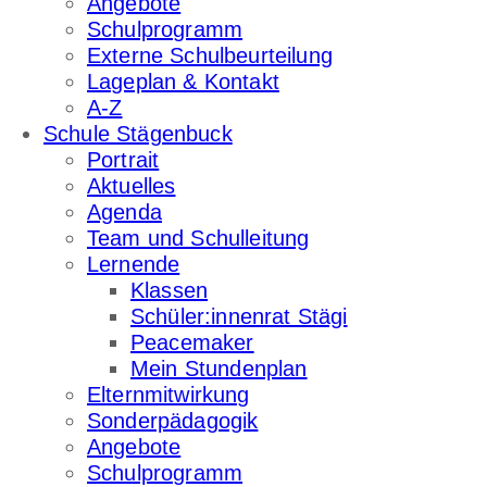
Angebote
Schulprogramm
Externe Schulbeurteilung
Lageplan & Kontakt
A-Z
Schule Stägenbuck
Portrait
Aktuelles
Agenda
Team und Schulleitung
Lernende
Klassen
Schüler:innenrat Stägi
Peacemaker
Mein Stundenplan
Elternmitwirkung
Sonderpädagogik
Angebote
Schulprogramm