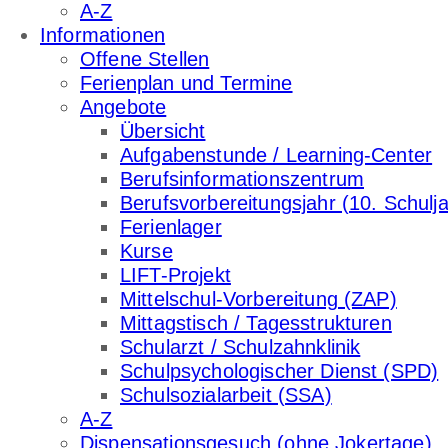
A-Z
Informationen
Offene Stellen
Ferienplan und Termine
Angebote
Übersicht
Aufgabenstunde / Learning-Center
Berufsinformationszentrum
Berufsvorbereitungsjahr (10. Schulja
Ferienlager
Kurse
LIFT-Projekt
Mittelschul-Vorbereitung (ZAP)
Mittagstisch / Tagesstrukturen
Schularzt / Schulzahnklinik
Schulpsychologischer Dienst (SPD)
Schulsozialarbeit (SSA)
A-Z
Dispensationsgesuch (ohne Jokertage)