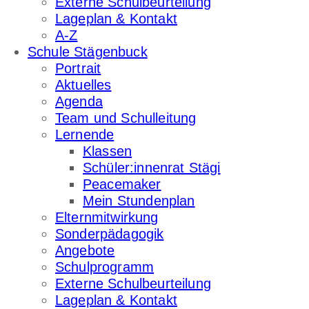
Externe Schulbeurteilung
Lageplan & Kontakt
A-Z
Schule Stägenbuck
Portrait
Aktuelles
Agenda
Team und Schulleitung
Lernende
Klassen
Schüler:innenrat Stägi
Peacemaker
Mein Stundenplan
Elternmitwirkung
Sonderpädagogik
Angebote
Schulprogramm
Externe Schulbeurteilung
Lageplan & Kontakt