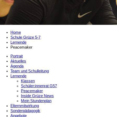
Home
Schule Grüze 5-7
Lernende
Peacemaker
Portrait
Aktuelles
Agenda
Team und Schulleitung
Lernende
Klassen
Schüler:innenrat G57
Peacemaker
Inside Grüze News
Mein Stundenplan
Elternmitwirkung
Sonderpädagogik
Angebote