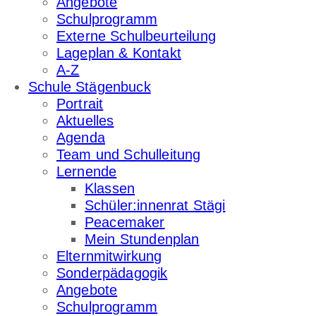
Angebote
Schulprogramm
Externe Schulbeurteilung
Lageplan & Kontakt
A-Z
Schule Stägenbuck
Portrait
Aktuelles
Agenda
Team und Schulleitung
Lernende
Klassen
Schüler:innenrat Stägi
Peacemaker
Mein Stundenplan
Elternmitwirkung
Sonderpädagogik
Angebote
Schulprogramm