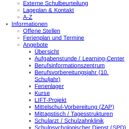
Externe Schulbeurteilung
Lageplan & Kontakt
A-Z
Informationen
Offene Stellen
Ferienplan und Termine
Angebote
Übersicht
Aufgabenstunde / Learning-Center
Berufsinformationszentrum
Berufsvorbereitungsjahr (10.
Schuljahr)
Ferienlager
Kurse
LIFT-Projekt
Mittelschul-Vorbereitung (ZAP)
Mittagstisch / Tagesstrukturen
Schularzt / Schulzahnklinik
Schulpsychologischer Dienst (SPD)